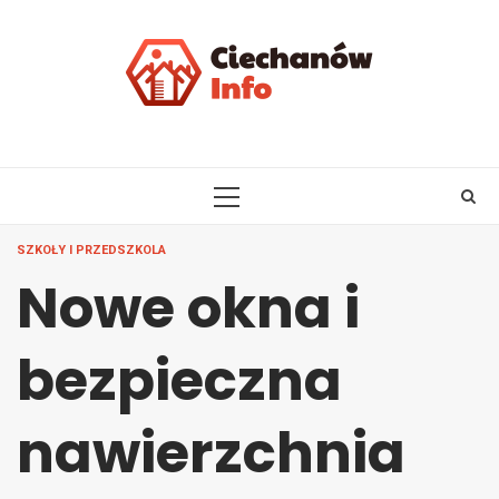
Skip
to
content
PRIMARY
MENU
SZKOŁY I PRZEDSZKOLA
Nowe okna i
bezpieczna
nawierzchnia