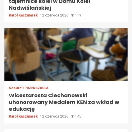
tajemnice kolei w Domu Kolei
Nadwiślańskiej
Karol Kaczmarek
12 czerwca 2026
119
SZKOŁY I PRZEDSZKOLA
Wicestarosta Ciechanowski
uhonorowany Medalem KEN za wkład w
edukację
Karol Kaczmarek
12 czerwca 2026
145