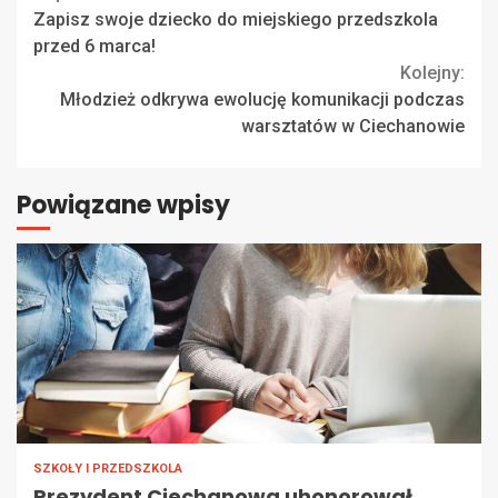
Continue
Zapisz swoje dziecko do miejskiego przedszkola
Reading
przed 6 marca!
Kolejny:
Młodzież odkrywa ewolucję komunikacji podczas
warsztatów w Ciechanowie
Powiązane wpisy
SZKOŁY I PRZEDSZKOLA
Prezydent Ciechanowa uhonorował