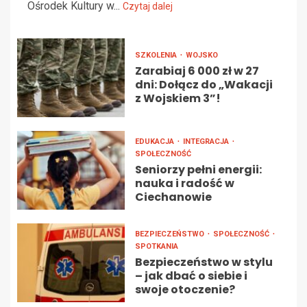
Ośrodek Kultury w...
Czytaj dalej
SZKOLENIA
WOJSKO
Zarabiaj 6 000 zł w 27
dni: Dołącz do „Wakacji
z Wojskiem 3”!
EDUKACJA
INTEGRACJA
SPOŁECZNOŚĆ
Seniorzy pełni energii:
nauka i radość w
Ciechanowie
BEZPIECZEŃSTWO
SPOŁECZNOŚĆ
SPOTKANIA
Bezpieczeństwo w stylu
– jak dbać o siebie i
swoje otoczenie?