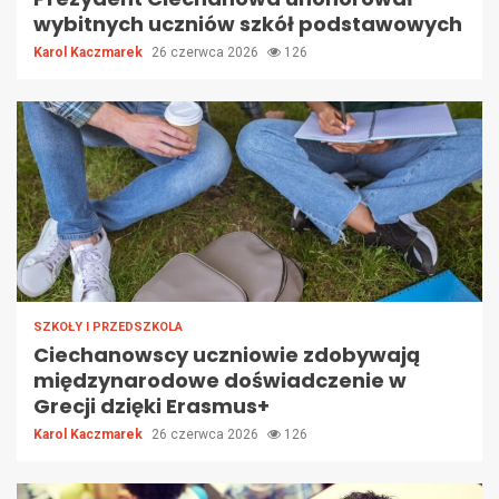
wybitnych uczniów szkół podstawowych
Karol Kaczmarek
26 czerwca 2026
126
SZKOŁY I PRZEDSZKOLA
Ciechanowscy uczniowie zdobywają
międzynarodowe doświadczenie w
Grecji dzięki Erasmus+
Karol Kaczmarek
26 czerwca 2026
126