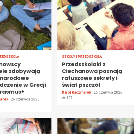
RZEDSZKOLA
SZKOŁY I PRZEDSZKOLA
nowscy
Przedszkolaki z
wie zdobywają
Ciechanowa poznają
ynarodowe
ratuszowe sekrety i
dczenie w Grecji
świat pszczół
 Erasmus+
Karol Kaczmarek
26 czerwca 2026
107
marek
26 czerwca 2026