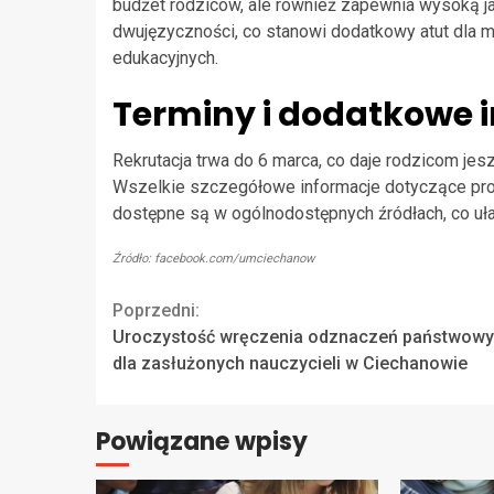
budżet rodziców, ale również zapewnia wysoką j
dwujęzyczności, co stanowi dodatkowy atut dla 
edukacyjnych.
Terminy i dodatkowe 
Rekrutacja trwa do 6 marca, co daje rodzicom jesz
Wszelkie szczegółowe informacje dotyczące proc
dostępne są w ogólnodostępnych źródłach, co uł
Źródło: facebook.com/umciechanow
Continue
Poprzedni:
Uroczystość wręczenia odznaczeń państwow
Reading
dla zasłużonych nauczycieli w Ciechanowie
Powiązane wpisy