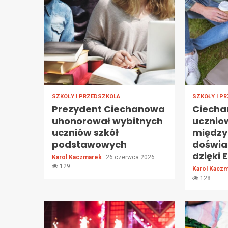
SZKOŁY I PRZEDSZKOLA
SZKOŁY I P
Prezydent Ciechanowa
Ciecha
uhonorował wybitnych
ucznio
uczniów szkół
międz
podstawowych
doświa
dzięki
Karol Kaczmarek
26 czerwca 2026
129
Karol Kacz
128