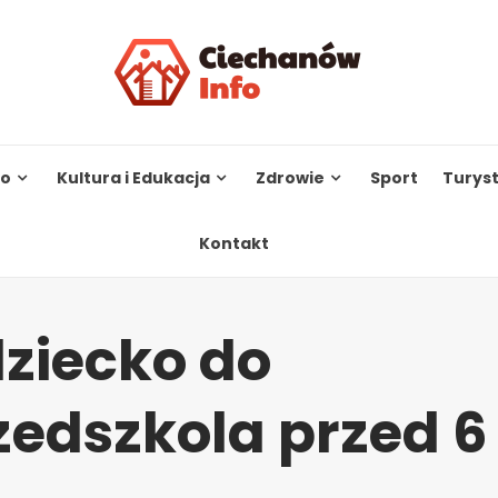
to
Kultura i Edukacja
Zdrowie
Sport
Turys
Kontakt
dziecko do
zedszkola przed 6