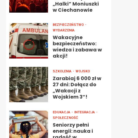
„Halki” Moniuszki
w Ciechanowie
BEZPIECZEŃSTWO
WYDARZENIA
Wakacyjne
bezpieczeństwo:
wiedza i zabawa w
akcji!
SZKOLENIA
WOJSKO
Zarabiaj 6 000 zł w
27 dni: Dołącz do
„Wakacji z
Wojskiem 3”!
EDUKACJA
INTEGRACJA
SPOŁECZNOŚĆ
Seniorzy pełni
energii: nauka i
radość w