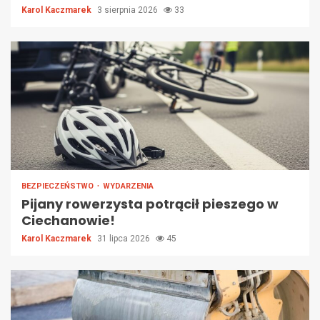
Karol Kaczmarek
3 sierpnia 2026
33
BEZPIECZEŃSTWO
WYDARZENIA
Pijany rowerzysta potrącił pieszego w
Ciechanowie!
Karol Kaczmarek
31 lipca 2026
45