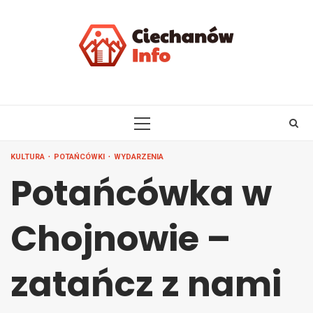
Skip
to
content
PRIMARY
MENU
KULTURA
POTAŃCÓWKI
WYDARZENIA
Potańcówka w
Chojnowie –
zatańcz z nami