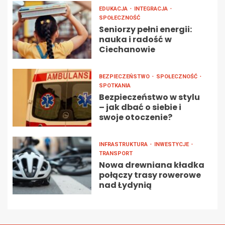
EDUKACJA
INTEGRACJA
SPOŁECZNOŚĆ
Seniorzy pełni energii:
nauka i radość w
Ciechanowie
BEZPIECZEŃSTWO
SPOŁECZNOŚĆ
SPOTKANIA
Bezpieczeństwo w stylu
– jak dbać o siebie i
swoje otoczenie?
INFRASTRUKTURA
INWESTYCJE
TRANSPORT
Nowa drewniana kładka
połączy trasy rowerowe
nad Łydynią