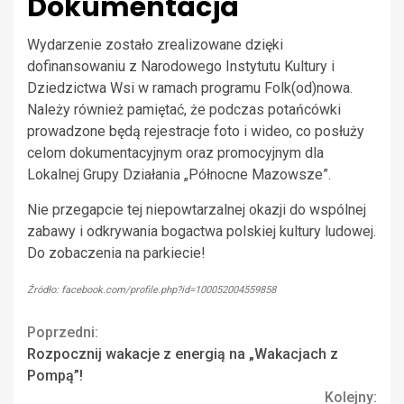
Dokumentacja
Wydarzenie zostało zrealizowane dzięki
dofinansowaniu z Narodowego Instytutu Kultury i
Dziedzictwa Wsi w ramach programu Folk(od)nowa.
Należy również pamiętać, że podczas potańcówki
prowadzone będą rejestracje foto i wideo, co posłuży
celom dokumentacyjnym oraz promocyjnym dla
Lokalnej Grupy Działania „Północne Mazowsze”.
Nie przegapcie tej niepowtarzalnej okazji do wspólnej
zabawy i odkrywania bogactwa polskiej kultury ludowej.
Do zobaczenia na parkiecie!
Źródło: facebook.com/profile.php?id=100052004559858
Continue
Poprzedni:
Rozpocznij wakacje z energią na „Wakacjach z
Reading
Pompą”!
Kolejny: