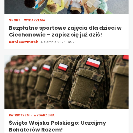
SPORT
WYDARZENIA
Bezpłatne sportowe zajęcia dla dzieci w
Ciechanowie – zapisz się już dziś!
Karol Kaczmarek
4 sierpnia 2026
28
PATRIOTYZM
WYDARZENIA
Święto Wojska Polskiego: Uczcijmy
Bohaterów Razem!