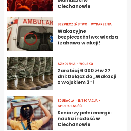
Moniuszki w
Ciechanowie
BEZPIECZEŃSTWO
WYDARZENIA
Wakacyjne
bezpieczeństwo: wiedza
i zabawa w akcji!
SZKOLENIA
WOJSKO
Zarabiaj 6 000 zł w 27
dni: Dołącz do „Wakacji
z Wojskiem 3”!
EDUKACJA
INTEGRACJA
SPOŁECZNOŚĆ
Seniorzy pełni energii:
nauka i radość w
Ciechanowie