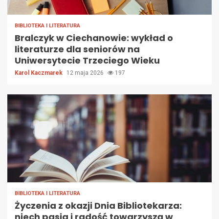
BIBLIOTEKA I LITERATURA
Bralczyk w Ciechanowie: wykład o
literaturze dla seniorów na
Uniwersytecie Trzeciego Wieku
Karol Kaczmarek
12 maja 2026
197
BIBLIOTEKA I LITERATURA
Życzenia z okazji Dnia Bibliotekarza:
niech pasja i radość towarzyszą w