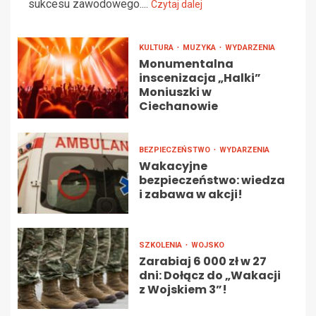
sukcesu zawodowego....
Czytaj dalej
KULTURA
MUZYKA
WYDARZENIA
Monumentalna
inscenizacja „Halki”
Moniuszki w
Ciechanowie
BEZPIECZEŃSTWO
WYDARZENIA
Wakacyjne
bezpieczeństwo: wiedza
i zabawa w akcji!
SZKOLENIA
WOJSKO
Zarabiaj 6 000 zł w 27
dni: Dołącz do „Wakacji
z Wojskiem 3”!