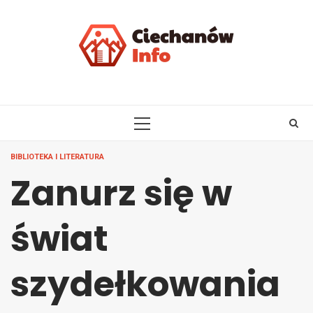
Skip
to
content
PRIMARY
MENU
BIBLIOTEKA I LITERATURA
Zanurz się w
świat
szydełkowania