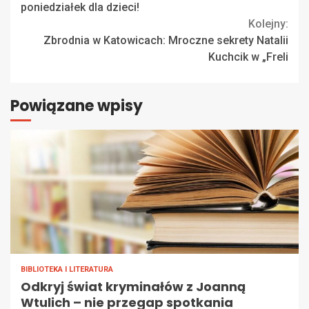
Reading
poniedziałek dla dzieci!
Kolejny:
Zbrodnia w Katowicach: Mroczne sekrety Natalii
Kuchcik w „Freli
Powiązane wpisy
BIBLIOTEKA I LITERATURA
Odkryj świat kryminałów z Joanną
Wtulich – nie przegap spotkania