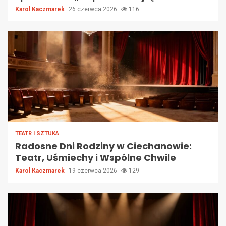
Karol Kaczmarek
26 czerwca 2026
116
TEATR I SZTUKA
Radosne Dni Rodziny w Ciechanowie:
Teatr, Uśmiechy i Wspólne Chwile
Karol Kaczmarek
19 czerwca 2026
129