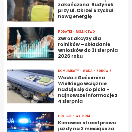
zakończona: Budynek
przy ul. Okrzei 5 zyskał
nową energię
PODATKI
ROLNICTWO
Zwrot akcyzy dla
rolników – składanie
wniosków do 31 sierpnia
2026 roku
KOMUNIKATY
WODA
ZDROWIE
Woda z Gościmina
Wielkiego wciąż nie
nadaje się do picia –
najnowsze informacje z
4 sierpnia
POLICJA
WYPADKI
Kierowca stracił prawo
jazdy na 3 miesiące za