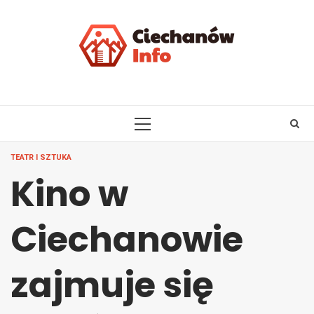
Skip
to
content
PRIMARY
MENU
TEATR I SZTUKA
Kino w
Ciechanowie
zajmuje się