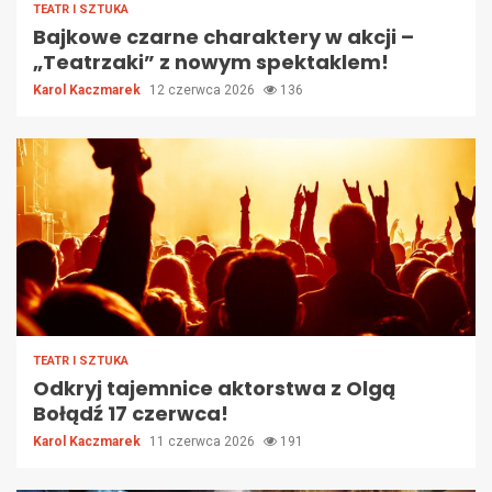
TEATR I SZTUKA
Bajkowe czarne charaktery w akcji –
„Teatrzaki” z nowym spektaklem!
Karol Kaczmarek
12 czerwca 2026
136
TEATR I SZTUKA
Odkryj tajemnice aktorstwa z Olgą
Bołądź 17 czerwca!
Karol Kaczmarek
11 czerwca 2026
191