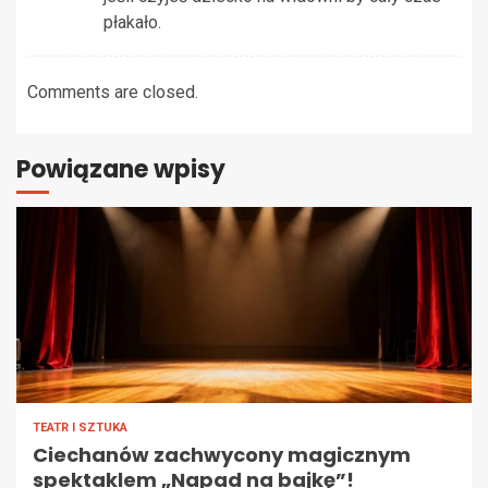
płakało.
Comments are closed.
Powiązane wpisy
TEATR I SZTUKA
Ciechanów zachwycony magicznym
spektaklem „Napad na bajkę”!