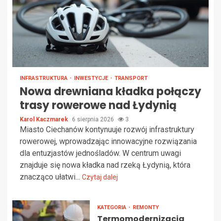
INFRASTRUKTURA
INWESTYCJE
TRANSPORT
Nowa drewniana kładka połączy
trasy rowerowe nad Łydynią
Karol Kaczmarek
6 sierpnia 2026
3
Miasto Ciechanów kontynuuje rozwój infrastruktury
rowerowej, wprowadzając innowacyjne rozwiązania
dla entuzjastów jednośladów. W centrum uwagi
znajduje się nowa kładka nad rzeką Łydynią, która
znacząco ułatwi...
Czytaj dalej
KATEGORIA
REMONTY
Termomodernizacja