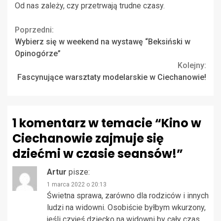
Od nas zależy, czy przetrwają trudne czasy.
Continue
Poprzedni:
Wybierz się w weekend na wystawę “Beksiński w
Reading
Opinogórze”
Kolejny:
Fascynujące warsztaty modelarskie w Ciechanowie!
1 komentarz w temacie “
Kino w
Ciechanowie zajmuje się
dziećmi w czasie seansów!
”
Artur
pisze:
1 marca 2022 o 20:13
Świetna sprawa, zarówno dla rodziców i innych
ludzi na widowni. Osobiście byłbym wkurzony,
jeśli czyjeś dziecko na widowni by cały czas